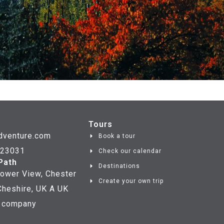
Tours
dventure.com
Book a tour
723031
Check our calendar
Path
Destinations
ower View, Chester
Create your own trip
heshire, UK A UK
d company