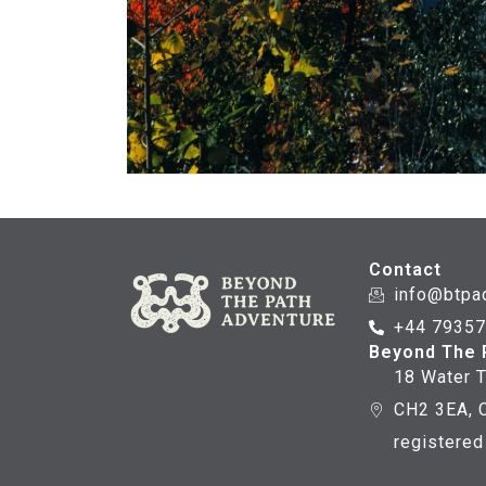
Contact
info@btpa
+44 7935
Beyond The 
18 Water T
CH2 3EA, C
registere