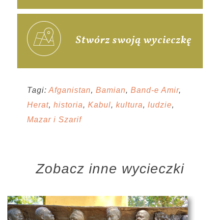
Stwórz swoją wycieczkę
Tagi:
Afganistan
,
Bamian
,
Band-e Amir
,
Herat
,
historia
,
Kabul
,
kultura
,
ludzie
,
Mazar i Szarif
Zobacz inne wycieczki