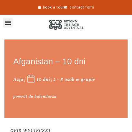
book a tour
contact form
Afganistan – 10 dni
Azja
|
10
dni | 2 - 8 osób w grupie
powrót do kalendarza
OPIS WYCIECZKI